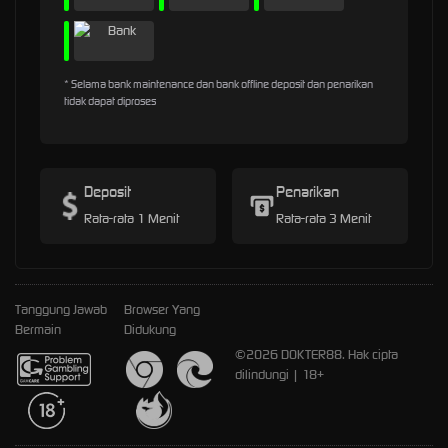
* Selama bank maintenance dan bank offline deposit dan penarikan
tidak dapat diproses
Deposit
Penarikan
Rata-rata 1 Menit
Rata-rata 3 Menit
Tanggung Jawab
Browser Yang
Bermain
Didukung
©2026 DOKTER88. Hak cipta
dilindungi | 18+