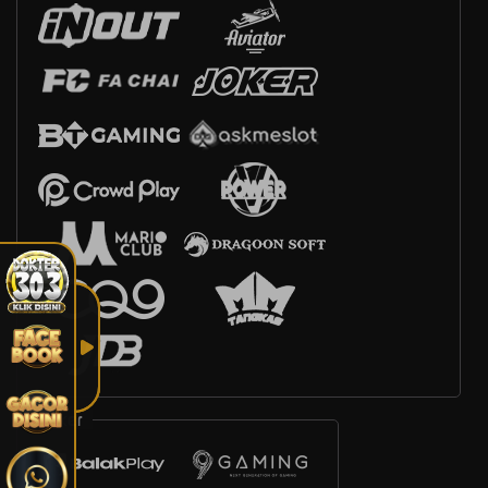
Poker