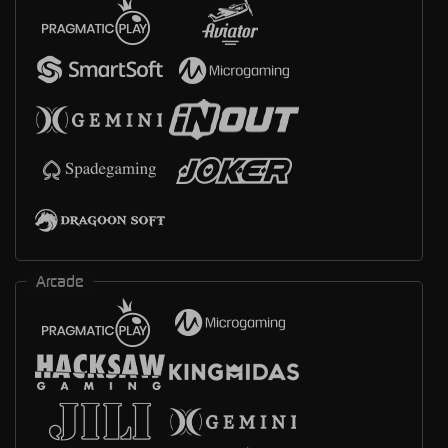
Arcade