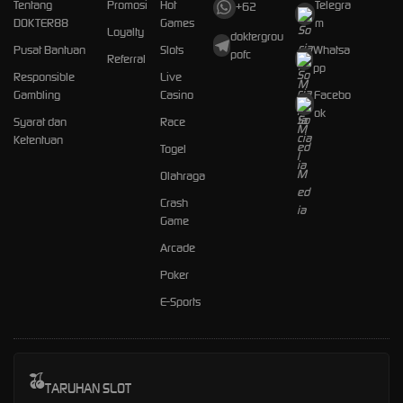
Tentang
Promosi
Hot
Telegra
+62
DOKTER88
Games
m
Loyalty
doktergrou
Pusat Bantuan
Slots
Whatsa
pofc
Referral
pp
Responsible
Live
Gambling
Casino
Facebo
ok
Syarat dan
Race
Ketentuan
Togel
Olahraga
Crash
Game
Arcade
Poker
E-Sports
TARUHAN SLOT