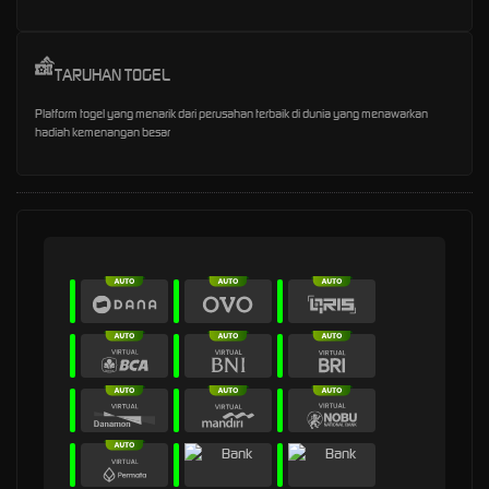
TARUHAN TOGEL
Platform togel yang menarik dari perusahan terbaik di dunia yang menawarkan
hadiah kemenangan besar