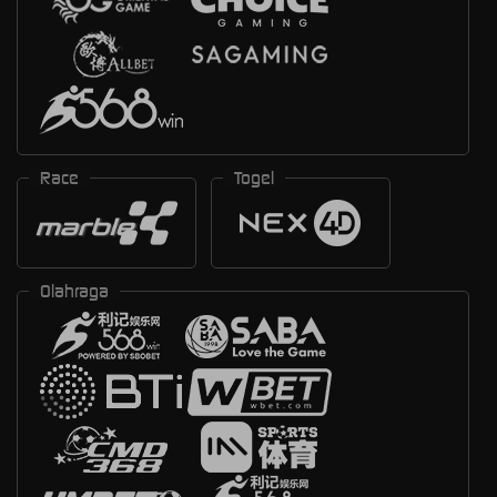
Race
Togel
Olahraga