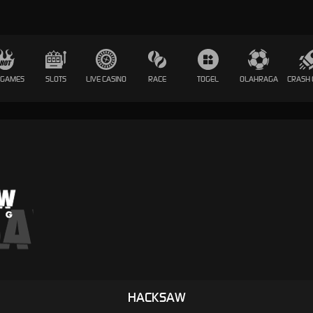
 GAMES
SLOTS
LIVE CASINO
RACE
TOGEL
OLAHRAGA
CRASH
HACKSAW