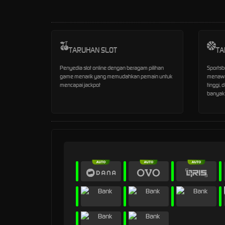
TARUHAN SLOT
TA
Penyedia slot online dengan beragam pilihan
Sportsb
game menarik yang memudahkan pemain untuk
menawar
mencapai jackpot
tinggi,
banyak 