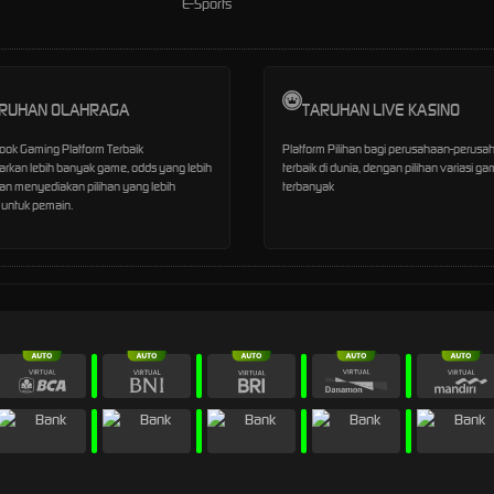
E-Sports
RUHAN OLAHRAGA
TARUHAN LIVE KASINO
ook Gaming Platform Terbaik
Platform Pilihan bagi perusahaan-perusa
kan lebih banyak game, odds yang lebih
terbaik di dunia, dengan pilihan variasi g
 dan menyediakan pilihan yang lebih
terbanyak
untuk pemain.