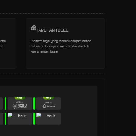
TARUHAN TOGEL
haan
Platform togel yang menarik dari perusahan
ame
terbaik di dunia yang menawarkan hadiah
kemenangan besar