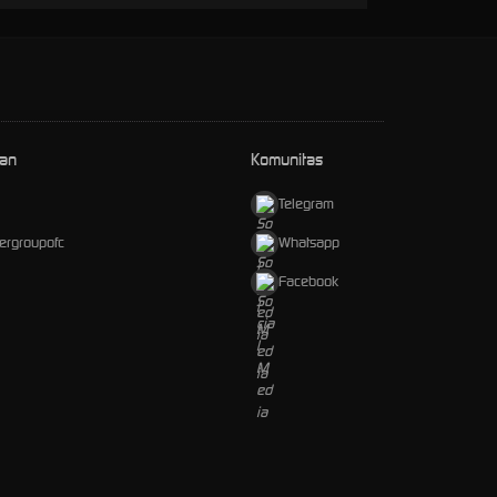
an
Komunitas
Telegram
ergroupofc
Whatsapp
Facebook