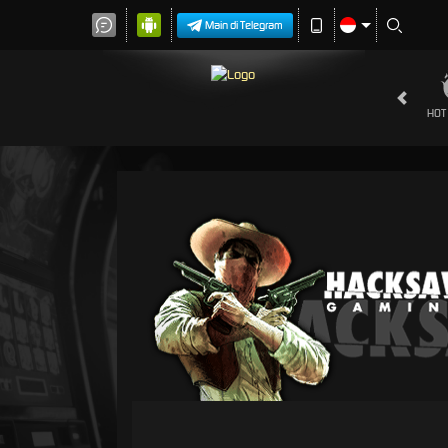
Main di Telegram
HOT