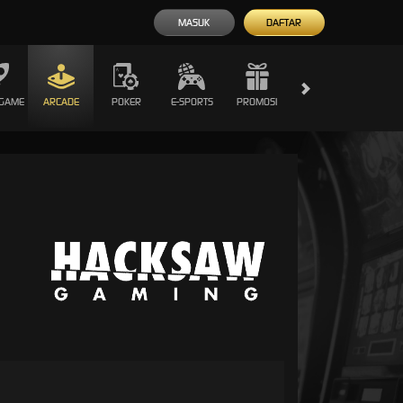
MASUK
DAFTAR
 GAME
ARCADE
POKER
E-SPORTS
PROMOSI