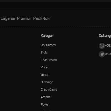
& Layanan Premium Pasti Hoki
Kategori
Dukung
Hot Games
+62
Slots
dokt
Live Casino
Race
Togel
Olahraga
Crash Game
Arcade
Poker