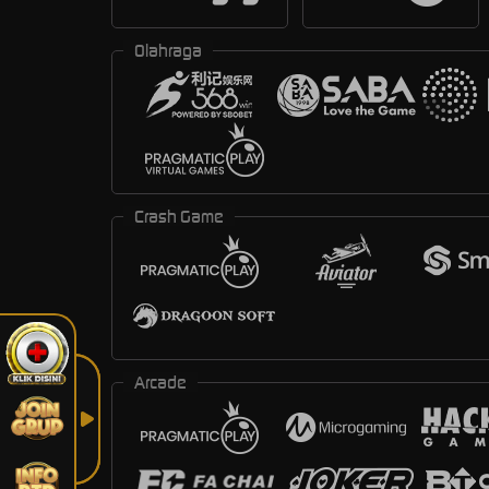
Olahraga
Crash Game
Arcade