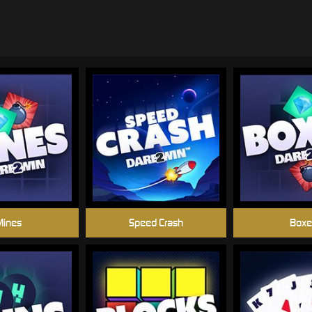
Mines
Speed Crash
Boxe