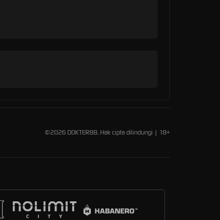
©2026 DOKTER88. Hak cipta dilindungi | 18+