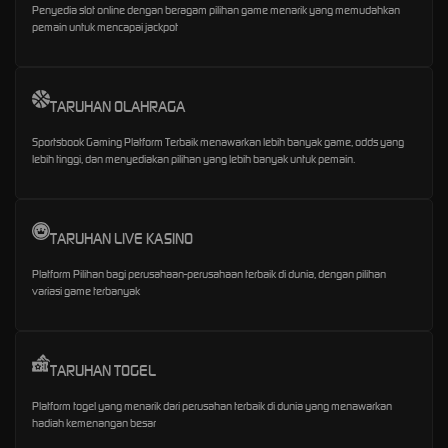
Penyedia slot online dengan beragam pilihan game menarik yang memudahkan
pemain untuk mencapai jackpot
TARUHAN OLAHRAGA
Sportsbook Gaming Platform Terbaik menawarkan lebih banyak game, odds yang
lebih tinggi, dan menyediakan pilihan yang lebih banyak untuk pemain.
TARUHAN LIVE KASINO
Platform Pilihan bagi perusahaan-perusahaan terbaik di dunia, dengan pilihan
variasi game terbanyak
TARUHAN TOGEL
Platform togel yang menarik dari perusahan terbaik di dunia yang menawarkan
hadiah kemenangan besar