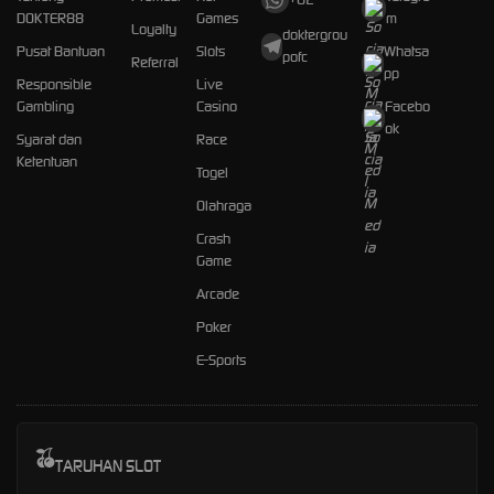
DOKTER88
Games
m
Loyalty
doktergrou
Pusat Bantuan
Slots
Whatsa
pofc
Referral
pp
Responsible
Live
Gambling
Casino
Facebo
ok
Syarat dan
Race
Ketentuan
Togel
Olahraga
Crash
Game
Arcade
Poker
E-Sports
TARUHAN SLOT