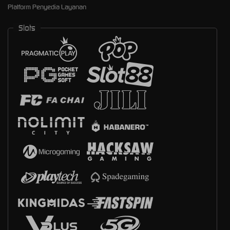
Platform Penyedia Layanan
Slots