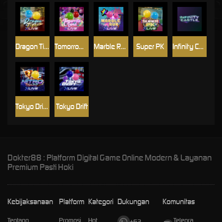
Dragon Tiger
Tomorrow land
Marble Run
Super PK
Infinity Castle
Tokyo Drift Nitro
Tokyo Drift
Dokter88 : Platform Digital Game Online Modern & Layanan
Premium Pasti Hoki
Kebijaksanaan
Platform
Kategori
Dukungan
Komunitas
Tentang
Promosi
Hot
Telegra
+62