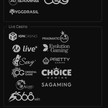
Live Casino