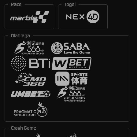
Race
Togel
Olahraga
Crash Game