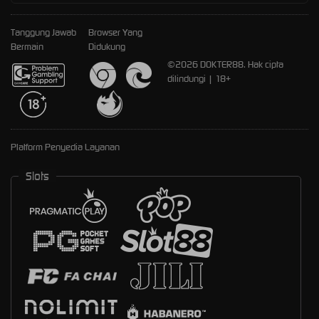
Tanggung Jawab
Browser Yang
Bermain
Didukung
©2026 DOKTER88. Hak cipta
dilindungi | 18+
Platform Penyedia Layanan
Slots