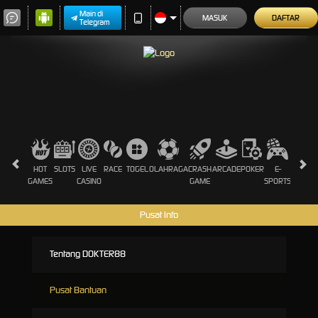
Main di
MASUK
DAFTAR
Telegram
HOT
SLOTS
LIVE
RACE
TOGEL
OLAHRAGA
CRASH
ARCADE
POKER
E-
PROMO
GAMES
CASINO
GAME
SPORTS
Pusat Info
Tentang DOKTER88
Pusat Bantuan