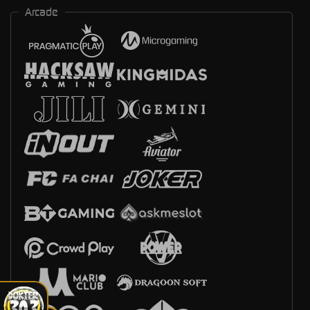
Arcade