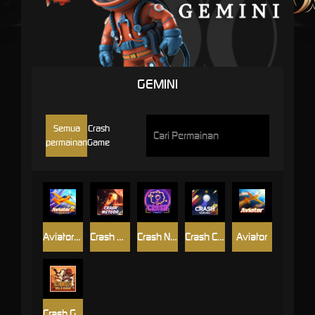
GEMINI
Semua
Crash
permainan
Game
Aviator2-Sky Elite
Crash Meteor
Crash Neon
Crash Classic
Aviator
Crash Gold Rush