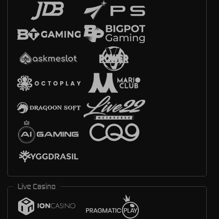
Live Casino