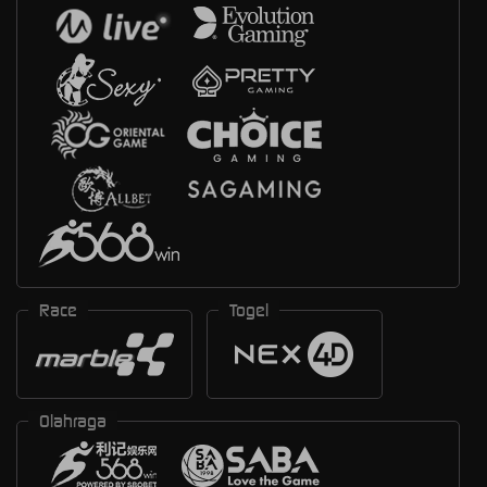
Race
Togel
Olahraga