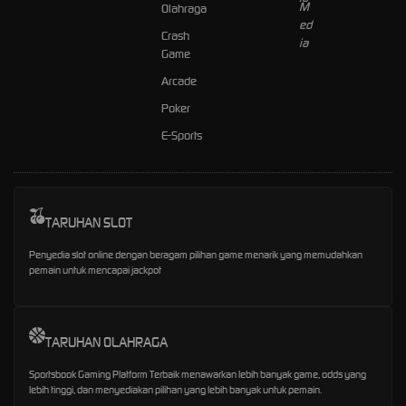
Olahraga
Crash
Game
Arcade
Poker
E-Sports
TARUHAN SLOT
Penyedia slot online dengan beragam pilihan game menarik yang memudahkan
pemain untuk mencapai jackpot
TARUHAN OLAHRAGA
Sportsbook Gaming Platform Terbaik menawarkan lebih banyak game, odds yang
lebih tinggi, dan menyediakan pilihan yang lebih banyak untuk pemain.