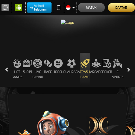
Main di
MASUK
DAFTAR
Telegram
HOT
SLOTS
LIVE
RACE
TOGEL
OLAHRAGA
CRASH
ARCADE
POKER
E-
PROMO
GAMES
CASINO
GAME
SPORTS