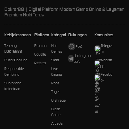
Dokter88 | Digital Platform Modern Game Online & Layanan
Premium Hoki Terus
Kebijaksanaan
Platform
Kategori
Dukungan
Komunitas
Tentang
Promosi
Hot
Telegra
+62
DOKTER88
Games
m
Loyalty
doktergrou
Pusat Bantuan
Slots
Whatsa
pofc
Referral
pp
Responsible
Live
Gambling
Casino
Facebo
ok
Syarat dan
Race
Ketentuan
Togel
Olahraga
Crash
Game
Arcade