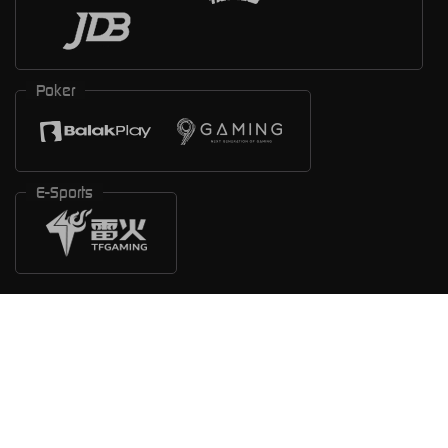
Poker
E-Sports