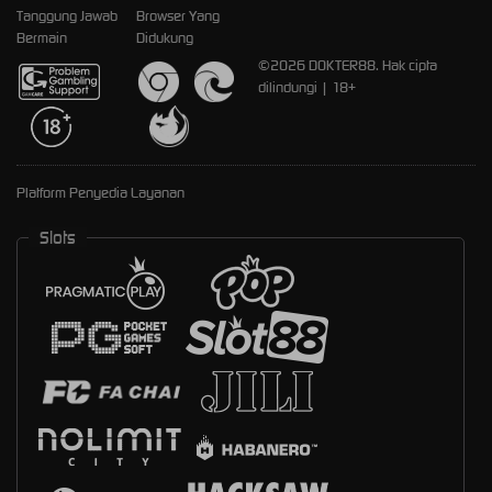
Tanggung Jawab
Browser Yang
Bermain
Didukung
©2026 DOKTER88. Hak cipta
dilindungi | 18+
Platform Penyedia Layanan
Slots