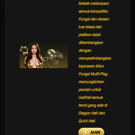
terbaik melampaui
semua kompetitor.
Fungsi dan desain
luar biasa dari
platform telah
dikembangkan
dengan
mempertimbangkan
kepuasan klien.
Fungsi Multi-Play
memungkinkan
pemain untuk
melihat semua
trend yang ada di
Dragon Hall dan
Quick Hall.
MAIN