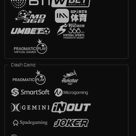
Crash Game