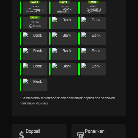
* Selama bank maintenance dan bank offline deposit dan penarikan
tidak dapat diproses
Deposit
Penarikan