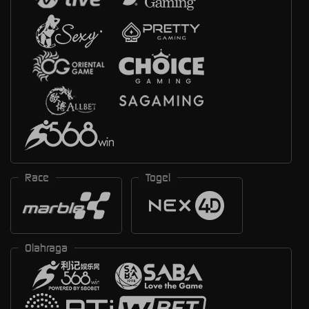
Race
Togel
Olahraga