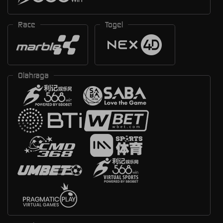
Race
Togel
Olahraga